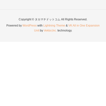
Copyright © タカマチドットコム All Rights Reserved.
Powered by
WordPress
with
Lightning Theme
&
VK All in One Expansion
Unit
by
Vektor,Inc.
technology.