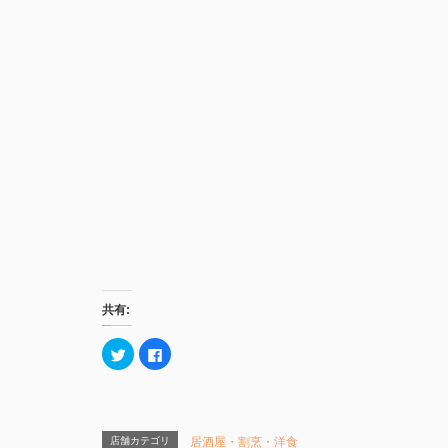
共有:
ク
F
リ
a
ッ
c
ク
e
し
b
て
o
T
o
w
k
店舗カテゴリ
居酒屋・割烹・洋食
i
で