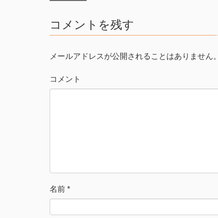
t
共
t
有
e
す
コメントを残す
r
る
で
に
共
は
有
ク
(
リ
新
ッ
メールアドレスが公開されることはありません
し
ク
い
し
ウ
て
ィ
く
コメント
ン
だ
ド
さ
ウ
い
で
(
開
新
き
し
ま
い
す
ウ
)
ィ
ン
ド
ウ
で
開
き
ま
す
)
名前
*