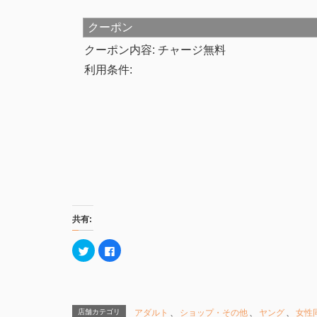
クーポン
クーポン内容: チャージ無料
利用条件:
共有:
ク
F
リ
a
ッ
c
ク
e
し
b
て
o
T
o
w
k
店舗カテゴリ
アダルト
、
ショップ・その他
、
ヤング
、
女性
i
で