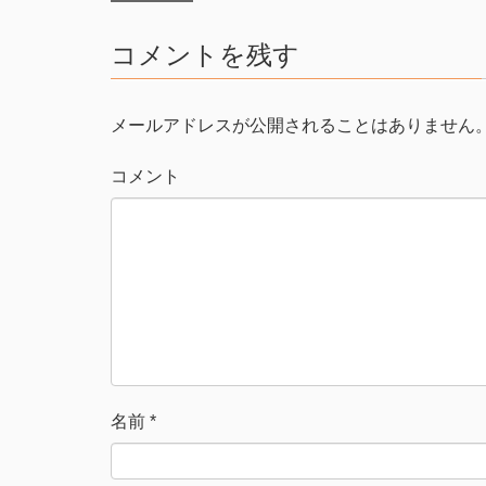
t
共
t
有
e
す
コメントを残す
r
る
で
に
共
は
有
ク
(
リ
新
ッ
メールアドレスが公開されることはありません
し
ク
い
し
ウ
て
ィ
く
コメント
ン
だ
ド
さ
ウ
い
で
(
開
新
き
し
ま
い
す
ウ
)
ィ
ン
ド
ウ
で
開
き
ま
す
)
名前
*