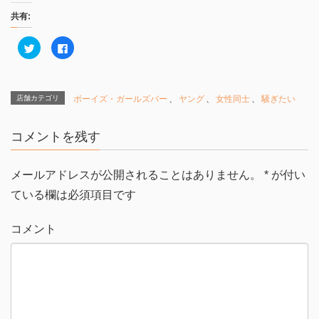
共有:
ク
F
リ
a
ッ
c
ク
e
し
b
て
o
T
o
店舗カテゴリ
ボーイズ・ガールズバー
、
ヤング
、
女性同士
、
騒ぎたい
w
k
i
で
t
共
t
有
コメントを残す
e
す
r
る
で
に
共
は
有
ク
メールアドレスが公開されることはありません。
*
が付い
(
リ
新
ッ
ている欄は必須項目です
し
ク
い
し
ウ
て
ィ
く
コメント
ン
だ
ド
さ
ウ
い
で
(
開
新
き
し
ま
い
す
ウ
)
ィ
ン
ド