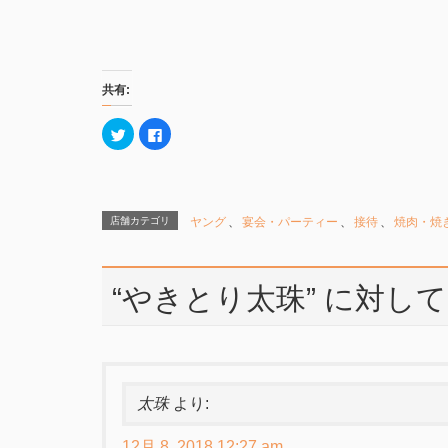
共有:
ク
F
リ
a
ッ
c
ク
e
し
b
て
o
T
o
w
k
店舗カテゴリ
ヤング
、
宴会・パーティー
、
接待
、
焼肉・焼
i
で
t
共
t
有
e
す
r
る
で
に
“
やきとり太珠
” に対
共
は
有
ク
(
リ
新
ッ
し
ク
い
し
ウ
て
ィ
く
ン
だ
太珠
より:
ド
さ
ウ
い
で
(
開
新
12月 8, 2018 12:27 am