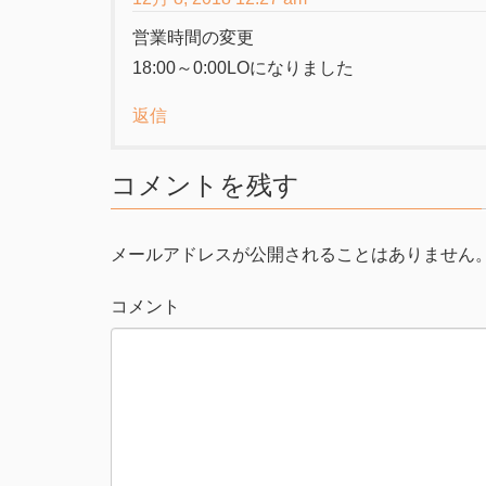
き
し
ま
い
す
ウ
営業時間の変更
)
ィ
ン
18:00～0:00LOになりました
ド
ウ
で
開
返信
き
ま
す
)
コメントを残す
メールアドレスが公開されることはありません
コメント