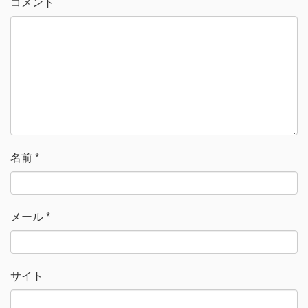
コメント
ン
だ
ド
さ
ウ
い
で
(
開
新
き
し
ま
い
す
ウ
)
ィ
ン
ド
ウ
で
開
き
ま
す
)
名前
*
メール
*
サイト