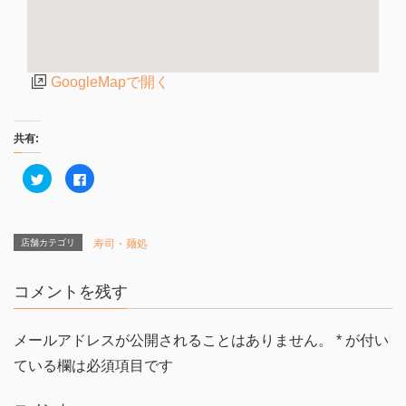
GoogleMapで開く
共有:
ク
F
リ
a
ッ
c
ク
e
し
b
て
o
T
o
店舗カテゴリ
寿司・麺処
w
k
i
で
t
共
t
有
コメントを残す
e
す
r
る
で
に
共
は
有
ク
メールアドレスが公開されることはありません。
*
が付い
(
リ
新
ッ
ている欄は必須項目です
し
ク
い
し
ウ
て
ィ
く