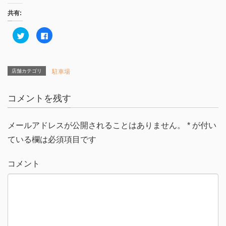
共有:
ク
F
リ
a
ッ
c
ク
e
し
b
て
o
T
o
店舗カテゴリ
駐車場
w
k
i
で
t
共
t
有
コメントを残す
e
す
r
る
で
に
共
は
有
ク
メールアドレスが公開されることはありません。
*
が付い
(
リ
新
ッ
ている欄は必須項目です
し
ク
い
し
ウ
て
ィ
く
コメント
ン
だ
ド
さ
ウ
い
で
(
開
新
き
し
ま
い
す
ウ
)
ィ
ン