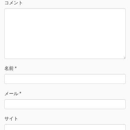
ィ
く
コメント
ン
だ
ド
さ
ウ
い
で
(
開
新
き
し
ま
い
す
ウ
)
ィ
ン
ド
ウ
で
開
き
ま
す
)
名前
*
メール
*
サイト