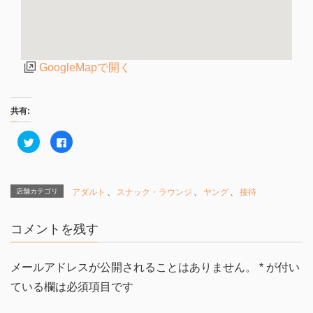
GoogleMapで開く
共有:
ク
F
リ
a
ッ
c
ク
e
し
b
て
o
T
o
店舗カテゴリ
アダルト
、
スナック・ラウンジ
、
ヤング
、
接待
w
k
i
で
t
共
t
有
コメントを残す
e
す
r
る
で
に
共
は
有
ク
メールアドレスが公開されることはありません。
*
が付い
(
リ
新
ッ
ている欄は必須項目です
し
ク
い
し
ウ
て