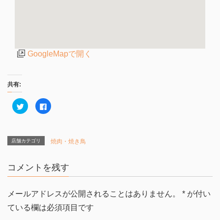
GoogleMapで開く
共有:
ク
F
リ
a
ッ
c
ク
e
し
b
て
o
T
o
店舗カテゴリ
焼肉・焼き鳥
w
k
i
で
t
共
t
有
コメントを残す
e
す
r
る
で
に
共
は
有
ク
メールアドレスが公開されることはありません。
*
が付い
(
リ
新
ッ
ている欄は必須項目です
し
ク
い
し