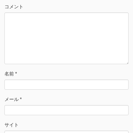
ウ
て
ィ
く
コメント
ン
だ
ド
さ
ウ
い
で
(
開
新
き
し
ま
い
す
ウ
)
ィ
ン
ド
ウ
で
開
き
ま
す
)
名前
*
メール
*
サイト