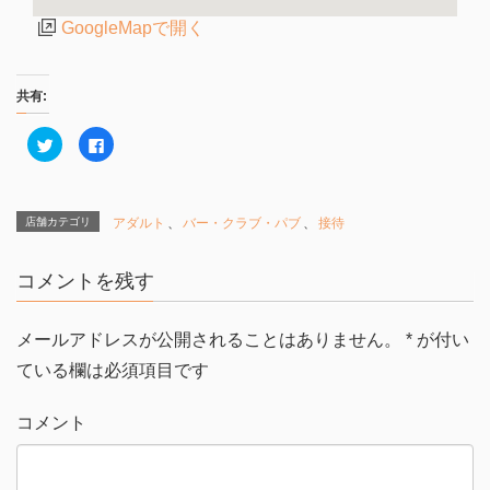
GoogleMapで開く
共有:
ク
F
リ
a
ッ
c
ク
e
し
b
て
o
T
o
店舗カテゴリ
アダルト
、
バー・クラブ・パブ
、
接待
w
k
i
で
t
共
t
有
コメントを残す
e
す
r
る
で
に
共
は
有
ク
メールアドレスが公開されることはありません。
*
が付い
(
リ
新
ッ
ている欄は必須項目です
し
ク
い
し
ウ
て
ィ
く
コメント
ン
だ
ド
さ
ウ
い
で
(
開
新