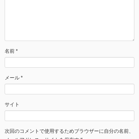
き
し
ま
い
す
ウ
)
ィ
ン
ド
ウ
で
開
き
ま
す
)
名前
*
メール
*
サイト
次回のコメントで使用するためブラウザーに自分の名前、