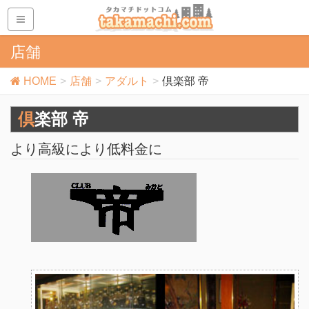
店舗
HOME
店舗
アダルト
倶楽部 帝
倶楽部 帝
より高級により低料金に