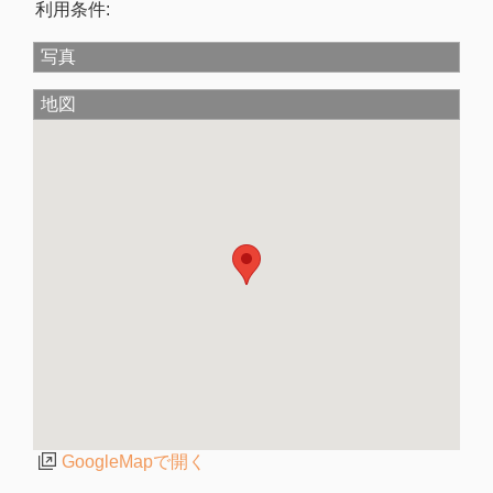
利用条件:
写真
地図
GoogleMapで開く