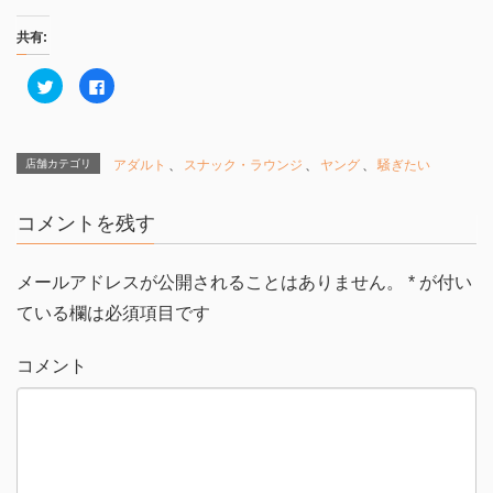
共有:
ク
F
リ
a
ッ
c
ク
e
し
b
て
o
T
o
店舗カテゴリ
アダルト
、
スナック・ラウンジ
、
ヤング
、
騒ぎたい
w
k
i
で
t
共
t
有
コメントを残す
e
す
r
る
で
に
共
は
有
ク
メールアドレスが公開されることはありません。
*
が付い
(
リ
新
ッ
ている欄は必須項目です
し
ク
い
し
ウ
て
ィ
く
コメント
ン
だ
ド
さ
ウ
い
で
(
開
新
き
し
ま
い
す
ウ
)
ィ
ン