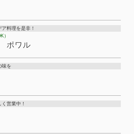
デア料理を是非！
K）
堂 ポワル
の味を
しく営業中！