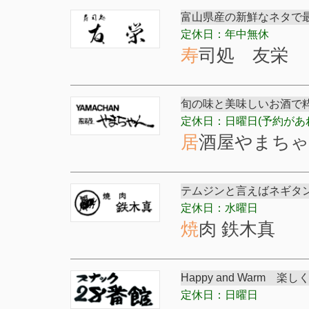
富山県産の新鮮なネタで最
定休日：年中無休
寿司処 友栄
旬の味と美味しいお酒で
定休日：日曜日(予約があ
居酒屋やまち
テムジンと言えばネギタ
定休日：水曜日
焼肉 鉄木真
Happy and War
定休日：日曜日