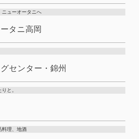
。ニューオータニへ
オータニ高岡
ングセンター・錦州
たりと。
品料理、地酒