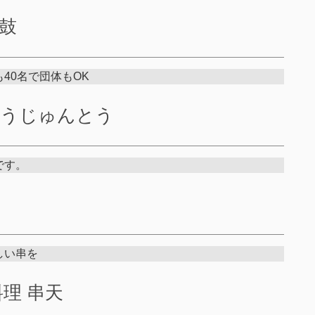
太鼓
40名で団体もOK
ようじゅんとう
です。
しい串を
料理 串天