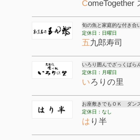
ComeTogeth
旬の魚と家庭的な付き合
定休日：日曜日
五九郎寿司
いろり囲んでざっくばら
定休日：月曜日
いろりの里
お座敷きでもＯＫ ダン
定休日：なし
はり半