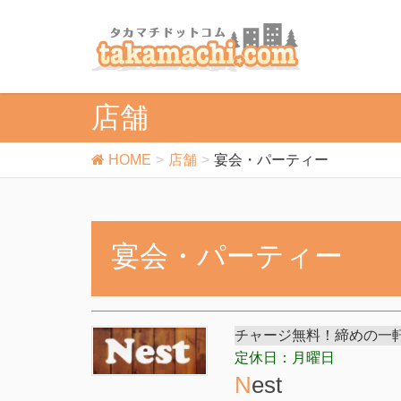
店舗
HOME
店舗
宴会・パーティー
宴会・パーティー
チャージ無料！締めの一
定休日：月曜日
Nest