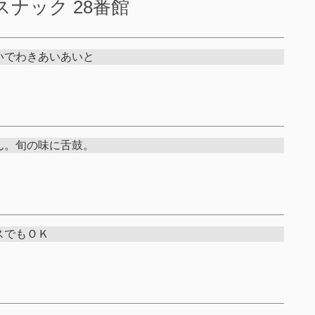
er スナック 28番館
いでわきあいあいと
ん。旬の味に舌鼓。
スでもＯＫ