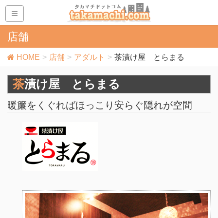
店舗
HOME
店舗
アダルト
茶漬け屋 とらまる
茶漬け屋 とらまる
暖簾をくぐればほっこり安らぐ隠れが空間