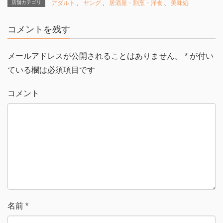
T
o
店舗カテゴリ
アダルト
、
ヤング
、
居酒屋・割烹・洋食
、
美味処
w
k
i
で
t
共
t
有
コメントを残す
e
す
r
る
で
に
共
は
有
ク
メールアドレスが公開されることはありません。
*
が付い
(
リ
新
ッ
ている欄は必須項目です
し
ク
い
し
ウ
て
ィ
く
コメント
ン
だ
ド
さ
ウ
い
で
(
開
新
き
し
ま
い
す
ウ
)
ィ
ン
ド
ウ
で
開
き
ま
す
)
名前
*