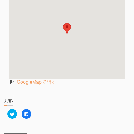
GoogleMapで開く
共有:
ク
F
リ
a
ッ
c
ク
e
し
b
て
o