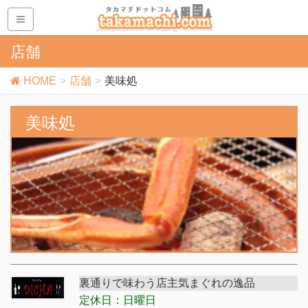
店舗
HOME
店舗
美味処
美味処
裏通りで味わう店主気まぐれの逸品
定休日：日曜日