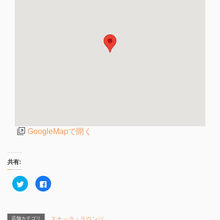
GoogleMapで開く
共有:
ク
F
リ
a
ッ
c
ク
e
し
b
て
o
T
o
店舗カテゴリ
スナック・ラウンジ