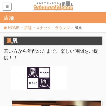
店舗
HOME
店舗
スナック・ラウンジ
鳳凰
鳳凰
若い方から年配の方まで、楽しい時間をご提
供！！