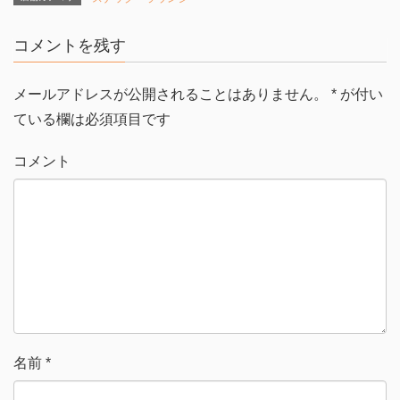
w
k
i
で
t
共
t
有
コメントを残す
e
す
r
る
で
に
共
は
有
ク
メールアドレスが公開されることはありません。
*
が付い
(
リ
新
ッ
ている欄は必須項目です
し
ク
い
し
ウ
て
ィ
く
コメント
ン
だ
ド
さ
ウ
い
で
(
開
新
き
し
ま
い
す
ウ
)
ィ
ン
ド
ウ
で
開
き
ま
す
)
名前
*