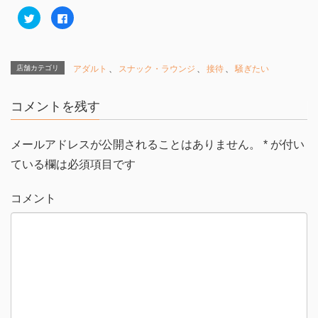
ク
F
リ
a
ッ
c
ク
e
し
b
て
o
T
o
店舗カテゴリ
アダルト
、
スナック・ラウンジ
、
接待
、
騒ぎたい
w
k
i
で
t
共
t
有
コメントを残す
e
す
r
る
で
に
共
は
有
ク
メールアドレスが公開されることはありません。
*
が付い
(
リ
新
ッ
ている欄は必須項目です
し
ク
い
し
ウ
て
ィ
く
コメント
ン
だ
ド
さ
ウ
い
で
(
開
新
き
し
ま
い
す
ウ
)
ィ
ン
ド
ウ
で
開