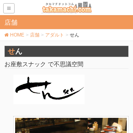
店舗
HOME
店舗
アダルト
せん
せん
お座敷スナック で不思議空間