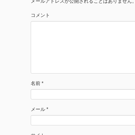
メールアドレスが公開されることはありません
ン
ド
ウ
で
コメント
開
き
ま
す
)
名前
*
メール
*