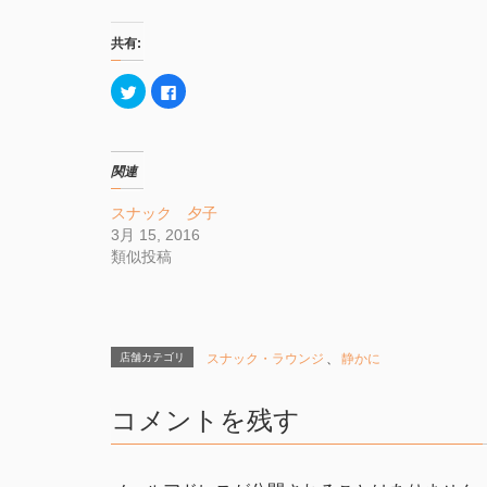
共有:
ク
F
リ
a
ッ
c
ク
e
し
b
て
o
T
o
関連
w
k
i
で
t
共
スナック 夕子
t
有
e
す
3月 15, 2016
r
る
類似投稿
で
に
共
は
有
ク
(
リ
新
ッ
し
ク
い
し
ウ
て
店舗カテゴリ
スナック・ラウンジ
、
静かに
ィ
く
ン
だ
ド
さ
ウ
い
で
(
コメントを残す
開
新
き
し
ま
い
す
ウ
)
ィ