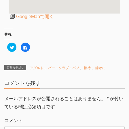
GoogleMapで開く
共有:
ク
F
リ
a
ッ
c
ク
e
し
b
て
o
T
o
店舗カテゴリ
アダルト
、
バー・クラブ・パブ
、
接待
、
静かに
w
k
i
で
t
共
t
有
コメントを残す
e
す
r
る
で
に
共
は
有
ク
メールアドレスが公開されることはありません。
*
が付い
(
リ
新
ッ
ている欄は必須項目です
し
ク
い
し
ウ
て
ィ
く
コメント
ン
だ
ド
さ