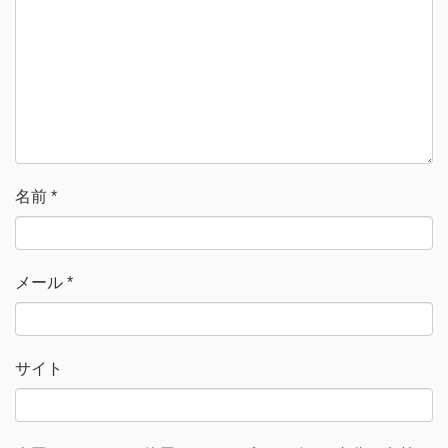
ウ
い
で
(
開
新
き
し
ま
い
す
ウ
)
ィ
ン
ド
ウ
で
開
き
ま
す
)
名前
*
メール
*
サイト