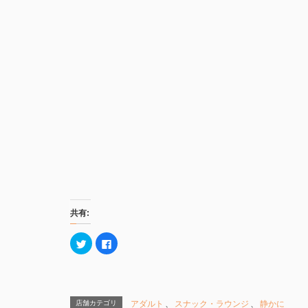
共有:
ク
F
リ
a
ッ
c
ク
e
し
b
て
o
T
o
w
k
店舗カテゴリ
アダルト
、
スナック・ラウンジ
、
静かに
i
で