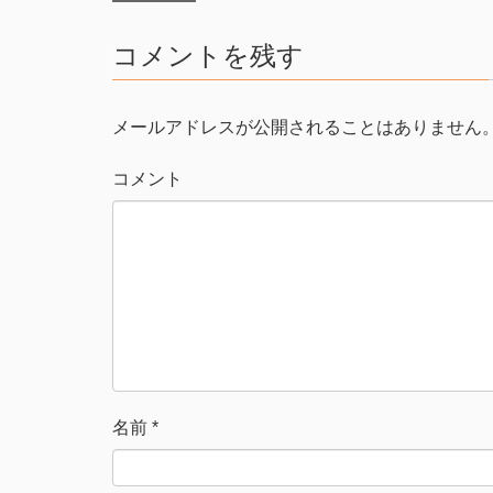
t
共
t
有
e
す
コメントを残す
r
る
で
に
共
は
有
ク
(
リ
新
ッ
メールアドレスが公開されることはありません
し
ク
い
し
ウ
て
ィ
く
コメント
ン
だ
ド
さ
ウ
い
で
(
開
新
き
し
ま
い
す
ウ
)
ィ
ン
ド
ウ
で
開
き
ま
す
)
名前
*