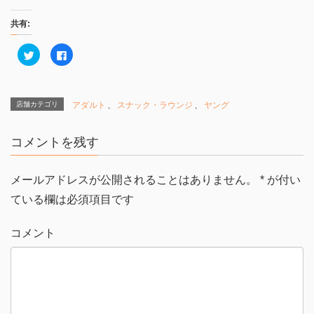
共有:
ク
F
リ
a
ッ
c
ク
e
し
b
て
o
T
o
店舗カテゴリ
アダルト
、
スナック・ラウンジ
、
ヤング
w
k
i
で
t
共
t
有
コメントを残す
e
す
r
る
で
に
共
は
有
ク
メールアドレスが公開されることはありません。
*
が付い
(
リ
新
ッ
ている欄は必須項目です
し
ク
い
し
ウ
て
ィ
く
コメント
ン
だ
ド
さ
ウ
い
で
(
開
新
き
し
ま
い
す
ウ
)
ィ
ン