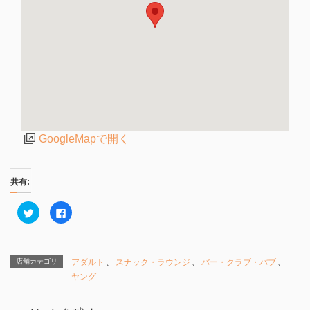
GoogleMapで開く
共有:
ク
F
リ
a
ッ
c
ク
e
し
b
て
o
T
o
店舗カテゴリ
アダルト
、
スナック・ラウンジ
、
バー・クラブ・パブ
、
w
k
i
で
ヤング
t
共
t
有
e
す
r
る