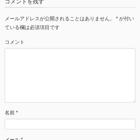
コメントを残す
で
に
共
は
有
ク
(
リ
メールアドレスが公開されることはありません。
*
が付い
新
ッ
し
ク
い
し
ている欄は必須項目です
ウ
て
ィ
く
ン
だ
ド
さ
コメント
ウ
い
で
(
開
新
き
し
ま
い
す
ウ
)
ィ
ン
ド
ウ
で
開
き
ま
す
)
名前
*
メール
*