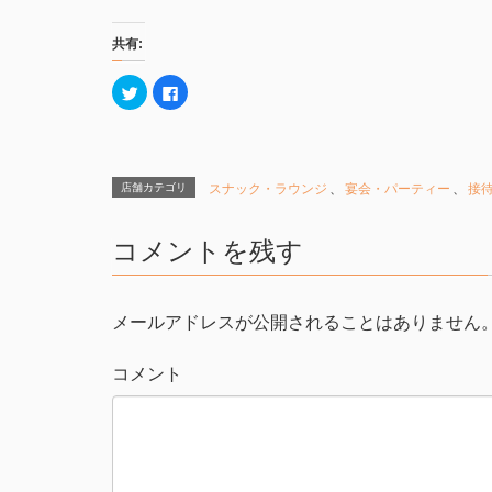
共有:
ク
F
リ
a
ッ
c
ク
e
し
b
て
o
T
o
w
k
店舗カテゴリ
スナック・ラウンジ
、
宴会・パーティー
、
接
i
で
t
共
t
有
e
す
コメントを残す
r
る
で
に
共
は
有
ク
(
リ
新
ッ
メールアドレスが公開されることはありません
し
ク
い
し
ウ
て
ィ
く
コメント
ン
だ
ド
さ
ウ
い
で
(
開
新
き
し
ま
い
す
ウ
)
ィ