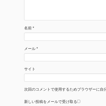
ン
ド
ウ
で
開
き
ま
す
)
名前
*
メール
*
サイト
次回のコメントで使用するためブラウザーに自
新しい投稿をメールで受け取る