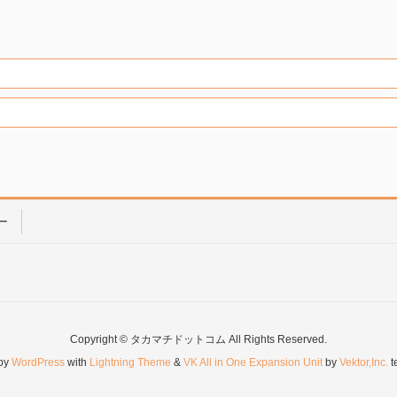
ー
Copyright © タカマチドットコム All Rights Reserved.
by
WordPress
with
Lightning Theme
&
VK All in One Expansion Unit
by
Vektor,Inc.
t