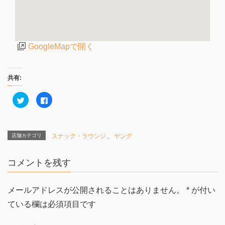
GoogleMapで開く
共有:
ク
F
リ
a
ッ
c
ク
e
し
b
て
o
T
o
店舗カテゴリ
スナック・ラウンジ
、
ヤング
w
k
i
で
t
共
t
有
コメントを残す
e
す
r
る
で
に
共
は
有
ク
メールアドレスが公開されることはありません。
*
が付い
(
リ
新
ッ
ている欄は必須項目です
し
ク
い
し
ウ
て
ィ
く