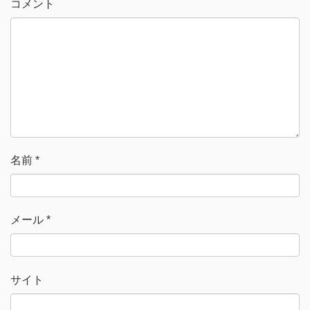
コメント
ン
だ
ド
さ
ウ
い
で
(
開
新
き
し
ま
い
す
ウ
)
ィ
ン
ド
ウ
で
開
き
ま
す
)
名前
*
メール
*
サイト