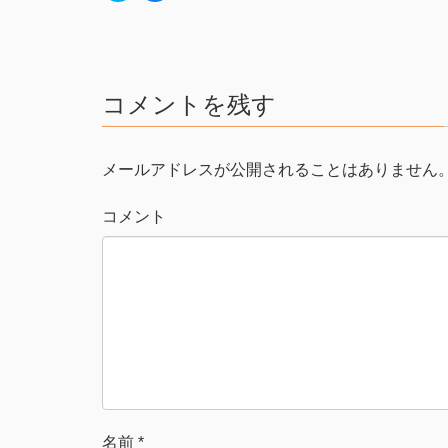
ッ
c
ク
e
し
b
て
o
T
o
w
k
i
で
t
共
コメントを残す
t
有
e
す
r
る
で
に
共
は
有
ク
メールアドレスが公開されることはありません
(
リ
新
ッ
し
ク
い
し
コメント
ウ
て
ィ
く
ン
だ
ド
さ
ウ
い
で
(
開
新
き
し
ま
い
す
ウ
)
ィ
ン
ド
ウ
で
開
き
ま
す
名前
*