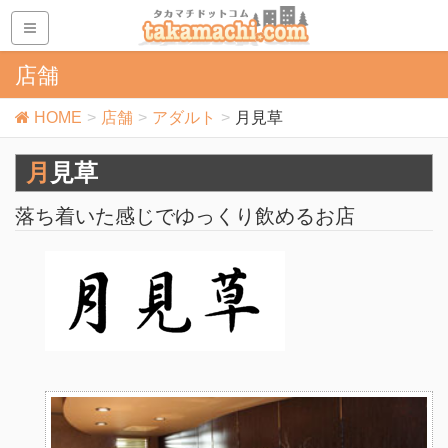
店舗
HOME
店舗
アダルト
月見草
月見草
落ち着いた感じでゆっくり飲めるお店