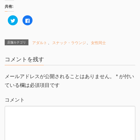
共有:
ク
F
リ
a
ッ
c
ク
e
し
b
て
o
T
o
店舗カテゴリ
アダルト
、
スナック・ラウンジ
、
女性同士
w
k
i
で
t
共
t
有
コメントを残す
e
す
r
る
で
に
共
は
有
ク
メールアドレスが公開されることはありません。
*
が付い
(
リ
新
ッ
ている欄は必須項目です
し
ク
い
し
ウ
て
ィ
く
コメント
ン
だ
ド
さ
ウ
い
で
(
開
新
き
し
ま
い
す
ウ
)
ィ
ン
ド